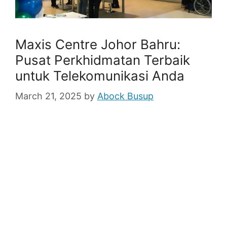
Maxis Centre Johor Bahru:
Pusat Perkhidmatan Terbaik
untuk Telekomunikasi Anda
March 21, 2025
by
Abock Busup