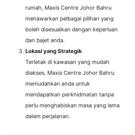
rumah, Maxis Centre Johor Bahru
menawarkan pelbagai pilihan yang
boleh disesuaikan dengan keperluan
dan bajet anda.
Lokasi yang Strategik
Terletak di kawasan yang mudah
diakses, Maxis Centre Johor Bahru
memudahkan anda untuk
mendapatkan perkhidmatan tanpa
perlu menghabiskan masa yang lama
dalam perjalanan.