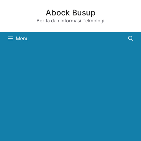
Skip
Abock Busup
to
Berita dan Informasi Teknologi
content
Menu