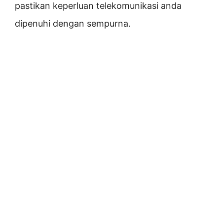
pastikan keperluan telekomunikasi anda
dipenuhi dengan sempurna.