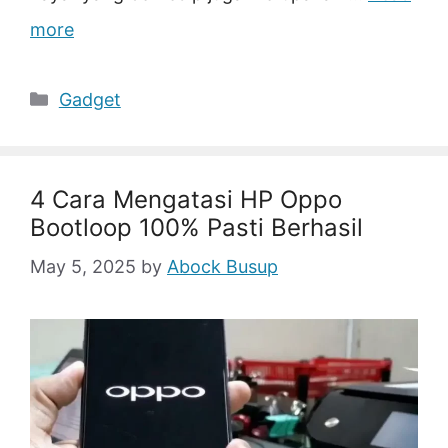
more
Categories
Gadget
4 Cara Mengatasi HP Oppo
Bootloop 100% Pasti Berhasil
May 5, 2025
by
Abock Busup