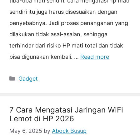
tiba-tiba mati sendiri. cara mengatasi hp mati
sendiri itu juga harus disesuaikan dengan
penyebabnya. Jadi proses penanganan yang
dilakukan tidak asal-asalan, sehingga
terhindar dari risiko HP mati total dan tidak
bisa digunakan kembali. …
Read more
Categories
Gadget
7 Cara Mengatasi Jaringan WiFi
Lemot di HP 2026
May 6, 2025
by
Abock Busup